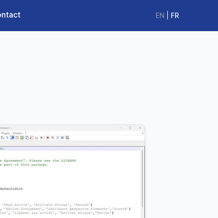
ntact
EN
|
FR